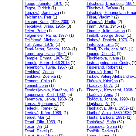
Teege, Jennifer, 1970-
(1)
Tilschová, Emanuela, 1904-
Tegze, Oldřich
(1)
Tilschová, Taťána
(1)
Tegzová, Jaroslava
(1)
Tilschovi, Emanuela a Ema
Teichman, Petr
(1)
Tilšar, Vladimír
(2)
Teissig, Karel, 1925-2000
(7)
Tilšarová, Radka
(2)
Tejkalová, Jiřina, 1955-
(3)
Timm, Jutta, 1945-
(1)
Telep, Peter
(1)
Timmer, Julie Lawson
(1)
Telgemeier, Raina, 1977-
(1)
Tindall, George Brown
(1)
Teličková, Michaela
(5)
Tinková, Daniela, 1973-
(2)
Tell, Anna, 1975-
(1)
Tintěrová, Ema
(1)
Teml-Jetter, Sandra, 1969-
(1)
Tiouli, Touria, cca1963-
(1)
Tempírová, Hana, 1964-
(1)
Tipping, Colin C.
(1)
Temple, Emma, 1967-
(2)
Tischlerová, Ivana
(1)
Temple, Peter, 1946-2018
(1)
Tisíc a jedna noc. Česky
(1
Tenenbom, Tuvia, 1957-
(2)
Tisserand, Robert
(1)
Tenklová, Zdena
Tišerová, Karol
(1)
Tenklová, Zdeňka
(1)
Tiškov, Valerij Aleksandrov.
Tennant, Colin
(1)
Titěrová, Kristýna
(2)
Tenniel, John
(1)
Tkaczyk, B. A.
(1)
Teodosijevová, Kateřina, 19..
(1)
Tkaczyk, Krzysztof, 1968-
(
Tepperwein, Kurt, 1932-
(5)
Tkáčová, Anna
(1)
Teremová, Lenka, 1963-
(5)
Tkáčová, Johana, 1990-
(1)
Tereza Spencerová
(1)
Tlajšhans, V.
(1)
Terlecki, Tomek
(1)
Tláskalová, Jitka, 1952-
(1)
Teršová, Klára, 1989-
(1)
Tlučhoř, Alois, 1869-1939
(3
Teruel, Mar
(1)
Tlustá, Barbora, 1991-
(1)
Tesař, Filip, 1969-
(1)
Tobiášová, Soňa
(52)
Tesař, Jiří
(1)
Tobiášová, Sonia
(1)
Tesař, Pavel
(1)
Tobičík, Radko
(1)
Tesař, Petr Aharon
(1)
Tobin, James
(1)