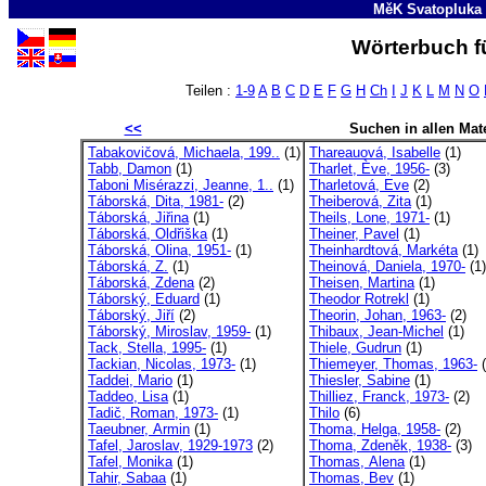
MěK Svatopluka
Wörterbuch fü
Teilen :
1-9
A
B
C
D
E
F
G
H
Ch
I
J
K
L
M
N
O
<<
Suchen in allen Mate
Tabakovičová, Michaela, 199..
(1)
Thareauová, Isabelle
(1)
Tabb, Damon
(1)
Tharlet, Ève, 1956-
(3)
Taboni Misérazzi, Jeanne, 1..
(1)
Tharletová, Eve
(2)
Táborská, Dita, 1981-
(2)
Theiberová, Zita
(1)
Táborská, Jiřina
(1)
Theils, Lone, 1971-
(1)
Táborská, Oldřiška
(1)
Theiner, Pavel
(1)
Táborská, Olina, 1951-
(1)
Theinhardtová, Markéta
(1)
Táborská, Z.
(1)
Theinová, Daniela, 1970-
(1)
Táborská, Zdena
(2)
Theisen, Martina
(1)
Táborský, Eduard
(1)
Theodor Rotrekl
(1)
Táborský, Jiří
(2)
Theorin, Johan, 1963-
(2)
Táborský, Miroslav, 1959-
(1)
Thibaux, Jean-Michel
(1)
Tack, Stella, 1995-
(1)
Thiele, Gudrun
(1)
Tackian, Nicolas, 1973-
(1)
Thiemeyer, Thomas, 1963-
(
Taddei, Mario
(1)
Thiesler, Sabine
(1)
Taddeo, Lisa
(1)
Thilliez, Franck, 1973-
(2)
Tadič, Roman, 1973-
(1)
Thilo
(6)
Taeubner, Armin
(1)
Thoma, Helga, 1958-
(2)
Tafel, Jaroslav, 1929-1973
(2)
Thoma, Zdeněk, 1938-
(3)
Tafel, Monika
(1)
Thomas, Alena
(1)
Tahir, Sabaa
(1)
Thomas, Bev
(1)