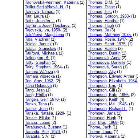
Tachovská-Vestman, Kateřina
(1)
Thomas, D.M.
(1)
Taillet-Sedláčková, H.
(1)
Thomas, Diane
(1)
Tainová, Tamara
(1)
Thomas, Eric
(1)
Tait, Laura
(1)
Thomas, Gordon, 1933-
(1)
Taitz, Jennifer L.
(1)
Thomas, Heather
(1)
Taj-ťün a Josef Hejzlarovi
(1)
Thomas, Hugh
(2)
Tajovská, Iva, 1959-
(2)
Thomas, Jo
(3)
Takáčová, Magdalena
(1)
Thomas, Matthew, 1975-
(1)
Tala, Vladimír
(1)
Thomas, Rosie, 1947-
(2)
Talalaj, Janusz
(1)
Thomas, Scott, 1975-
(1)
Talalaj, Stanislaw
(1)
Thomas, Valérie
(2)
Talířová, Michaela
(1)
Thomason, Dustin
(1)
Talkington, B.
(1)
Thomasová, Anna
(2)
Talty, Stephan
(1)
Thomasová, Danielle
(1)
Talty, Stephan, 1964-
(1)
Thomasová, Sarah
(1)
Tamara Váňová
(3)
Thompson, Ally
(1)
Tamara Vosecká
(1)
Thompson, Edward Arthur
(
Tan, Amy, 1952-
(2)
Thompson, Elizabeth, 1964-
Táňa Holasová
(1)
Thompson, Eric
(1)
Tang, Jean
(1)
Thompson, Gill
(2)
Tang, Phillip
(1)
Thompson, Kate, 1956-
(2)
Tangen, Geir, 1970-
(1)
Thompson, Keith
(4)
Tanko, Tana
(1)
Thompson, Mel, 1946-
(1)
Tanner, John
(1)
Thompson, Richard L.
(1)
Tanská, Nataša, 1929-
(1)
Thomsen, Jana
(1)
Tanzer, Eliska
(1)
Thomson, Hugh
(1)
Taraba, Luboš
(2)
Thor, Brad, 1969-
(1)
Tarabusová, Zuzana
(1)
Thorne, Jack
(1)
Taranda, Petr, 1970-
(1)
Thorne, Laura
(1)
Taratuta, Š.V.
(1)
Thorová, Kateřina
(1)