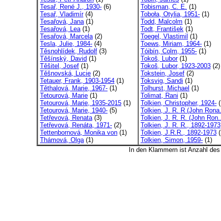
Tesař, René J., 1930-
(6)
Tobisman, C. E.
(1)
Tesař, Vladimír
(4)
Toboła, Otylia, 1951-
(1)
Tesařová, Jana
(1)
Todd, Malcolm
(1)
Tesařová, Lea
(1)
Todt, František
(1)
Tesařová, Marcela
(2)
Toegel, Vlastimil
(1)
Tesla, Julie, 1984-
(4)
Toews, Miriam, 1964-
(1)
Těsnohlídek, Rudolf
(3)
Tóibín, Colm, 1955-
(1)
Těšínský, David
(1)
Tokoš, Lubor
(1)
Těšitel, Josef
(1)
Tokoš, Lubor, 1923-2003
(2)
Těšnovská, Lucie
(2)
Tokstein, Josef
(2)
Tetauer, Frank, 1903-1954
(1)
Toksvig, Sandi
(1)
Těthalová, Marie, 1967-
(1)
Tolhurst, Michael
(1)
Tetourová, Marie
(1)
Tolimat, Rani
(1)
Tetourová, Marie, 1935-2015
(1)
Tolkien, Christopher, 1924-
(
Tetourová, Marie, 1940-
(5)
Tolkien, J. R. R (John Rona.
Tetřevová, Renata
(3)
Tolkien, J. R. R. (John Ron.
Tetřevová, Renáta, 1971-
(2)
Tolkien, J. R. R., 1892-1973
Tettenbornová, Monika von
(1)
Tolkien, J.R.R., 1892-1973
(
Thámová, Olga
(1)
Tolkien, Simon, 1959-
(1)
In den Klammern ist Anzahl de