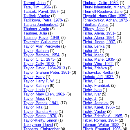
Tarrant, John
(1)
Thubron, Colin, 1939-
(1)
Tate, Tim, 1956-
(1)
Thun-Hohenstein, Miriam, 19
Tatíček, Pavel, 1987-
(1)
Thurnell-Readová, Jane
(1)
Tatíček, Václav
(1)
Thyvold, Hans Olav, 1959-
(
Tatíčková, Petra, 1978-
(2)
Tchaikovsky, Adrian, 1972-
Tatjana Jandourková
(1)
Tibullus, Albius
(1)
Täubner, Armin
(3)
Tiffany, John
(1)
Täubner, Julia
(1)
Tichá, Alena, 1951-
(1)
Taussig, Pavel, 1949-
(2)
Tichá, Alena, 1964-
(1)
Tavernier, Guillaume
(1)
Tichá, Jindra, 1937-
(1)
Taylor, Alan Percivale
(1)
Tichá, Lenka
(4)
Taylor, Barbara
(1)
Tichá, M.
(1)
Taylor, Barbara, 1954-
(1)
Tichá, Marie
(3)
Taylor, C. L., 1973-
(2)
Tichá, Marie, 1935-
(2)
Taylor, Cally, 1973-
(1)
Tichá, Věra, 1922-
(1)
Taylor, David, 1934-2013
(1)
Tichá, Zdeňka
(2)
Taylor, Graham Peter, 1961-
(3)
Tichavská, Radka
(1)
Taylor, Harry
(1)
Tichota, Jiří, 1937-
(1)
Taylor, Harry F. W.
(1)
Tichý, F.
(1)
Taylor, Kathryn
(8)
Tichý, František
(2)
Taylor, Linda
(1)
Tichý, Ivan
(1)
Taylor, Mary Ellen, 1961-
(3)
Tichý, Ivar
(5)
Taylor, Moss
(1)
Tichý, J.
(1)
Taylor, Patrick, 1941-
(17)
Tichý, Jaroslav
(2)
Taylor, Rita
(1)
Tichý, Karel, 1958-
(1)
Taylor, Sandra Anne
(1)
Tichý, Václav
(2)
Taylor, Sarah, 1976-
(1)
Tichý, Zdeněk A., 1965-
(1)
Taylor-Kielty, Simon
(1)
Tilcer, Roman, 1987-
(2)
Tazzyman, David
(1)
Tileman, Walter, 1932-
(1)
Tebbetts, Christopher
(4)
Tilsch, Emanuel, 1906-
(4)