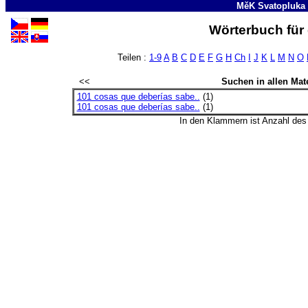
MěK Svatopluka
Wörterbuch für 
Teilen :
1-9
A
B
C
D
E
F
G
H
Ch
I
J
K
L
M
N
O
<<
Suchen in allen Mate
101 cosas que deberías sabe..
(1)
101 cosas que deberías sabe..
(1)
In den Klammern ist Anzahl de