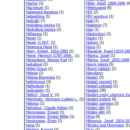
Hazlov
(1)
Hitler, Adolf, 1889-1945
(8
Házmburk
(1)
Hitlerjugend
(6)
hebrejská literatura
(1)
HIV
(2)
hebrejština
(1)
HIV pozitivní
(1)
hedvábí
(7)
hlad
(1)
hedvábná stezka
(1)
hladomor
(7)
Hedvábná stezka
(2)
hlas
(1)
Héfaistos
(1)
hláskosloví
(1)
Hegel
(1)
hlásky
(1)
Hegel, G.W.F.
(1)
hlášení
(1)
Hegerová Hana
(1)
hlava
(1)
Heim, Aribert, 1914-1992
(1)
Hlaváček, Karel (1874-189
Heine, Heinrich (1797-1856..
(1)
Hlávka, Josef
(1)
Heisenberg, Werner Karl
(1)
Hlávka, Josef, 1831-1908
hejkalové
(2)
hlavní města
(5)
Helen Grace
(1)
Hlavní nádraží
(1)
Helena
(1)
hlavolamy
Helena Bavorská
(1)
hledači
(2)
helénismus
(3)
hledači nerostů
(1)
Helfenburk
(1)
hledači pokladů
(1)
helikoptéry
(1)
hledání
(28)
Hellich, Josef V.
(1)
hledání cesty vlastním živ
Helmholtz, Hermann Ludwig v..
(1)
hledání kořenů
(6)
Héloisa
(1)
hledání partnera
(2)
Helvétius, Claude Adrien
(1)
hlídání děti
(2)
Hemingway, Ernest
(1)
hlídání dětí
(2)
Hemingway, Ernest Miller
(1)
hlína
(4)
Hemingway, Ernst
(1)
Hlinomaz, Josef, 1914-19
hena
(1)
Hlinsko pod Hostýnem
(1)
Henlein, Konrad
(2)
hlízy
(1)