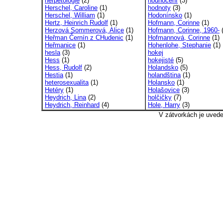
herpetologie
(2)
hodnocení
(3)
Herschel, Caroline
(1)
hodnoty
(3)
Herschel, William
(1)
Hodonínsko
(1)
Hertz, Heinrich Rudolf
(1)
Hofmann, Corinne
(1)
Herzová Sommerová, Alice
(1)
Hofmann, Corinne, 1960-
(
Heřman Černín z CHudenic
(1)
Hofmannová, Corinne
(1)
Heřmanice
(1)
Hohenlohe, Stephanie
(1)
hesla
(3)
hokej
Hess
(1)
hokejisté
(5)
Hess, Rudolf
(2)
Holandsko
(5)
Hestia
(1)
holandština
(1)
heterosexualita
(1)
Holansko
(1)
Hetéry
(1)
Holašovice
(3)
Heydrich, Lina
(2)
holčičky
(7)
Heydrich, Reinhard
(4)
Hole, Harry
(3)
V zátvorkách je uved