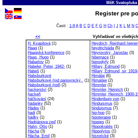
MěK Svatopluka
Register pre p
Časti :
1-9
A
B
C
D
E
F
G
H
Ch
I
J
K
L
M
N
<<
Vyhľadávať vo všetkýc
H. Kvapilová
(1)
Heydrich, Reinhard (generá
Haag
(1)
heydrichiáda
(5)
Haagská konference
(1)
Heyrovský, Jaroslav
(3)
Haas, Hugo
(1)
hibernace
(1)
Habartov
(2)
hieroglyfy
(3)
Habeler, Peter, 1942-
(1)
Hillary, Edmund
(1)
Habeš
(1)
Hillary, Edmund, sir, 1919
Habsburkové
Himálaj
(6)
Habsburkové (rod panovnický..
(1)
Himaláje
(2)
Habsburkové (rod)
(2)
Himmler
(1)
hackerství
(2)
Himmler, Heinrich
(1)
hackeři
Himmler, Heinrich, 1900-
háčkování
(24)
Hindenburg von
(1)
hádanky
(52)
Hinduismus
(1)
Hádes
(1)
hinduismus
(7)
hadi
(3)
hip-hop
(1)
hádky
(1)
hipoterapie
(1)
Hadriánova zeď
(1)
hippies
(1)
Hahn, Otto
(1)
Hippokratés
(1)
Hácha
(3)
Hippolytos
(1)
Hácha, Emil
(3)
hisrorické
(3)