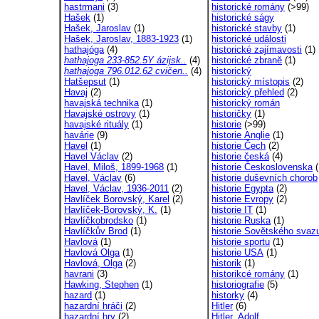
hastrmani
(3)
historické romány
(>99)
Hašek
(1)
historické ságy
Hašek, Jaroslav
(1)
historické stavby
(1)
Hašek, Jaroslav, 1883-1923
(1)
historické události
hathajóga
(4)
historické zajímavosti
(1)
hathajoga 233-852.5Y ázijsk..
(4)
historické zbraně
(1)
hathajoga 796.012.62 cvičen..
(4)
historický
Hatšepsut
(1)
historický místopis
(2)
Havaj
(2)
historický přehled
(2)
havajská technika
(1)
historický román
Havajské ostrovy
(1)
historičky
(1)
havajské rituály
(1)
historie
(>99)
havárie
(9)
historie Anglie
(1)
Havel
(1)
historie Čech
(2)
Havel Václav
(2)
historie česká
(4)
Havel, Miloš, 1899-1968
(1)
historie Československa
(
Havel, Václav
(6)
historie duševních chorob
Havel, Václav, 1936-2011
(2)
historie Egypta
(2)
Havlíček Borovský, Karel
(2)
historie Evropy
(2)
Havlíček-Borovský, K.
(1)
historie IT
(1)
Havlíčkobrodsko
(1)
historie Ruska
(1)
Havlíčkův Brod
(1)
historie Sovětského svaz
Havlová
(1)
historie sportu
(1)
Havlová Olga
(1)
historie USA
(1)
Havlová, Olga
(2)
historik
(1)
havrani
(3)
historikcé romány
(1)
Hawking, Stephen
(1)
historiografie
(5)
hazard
(1)
historky
(4)
hazardní hráči
(2)
Hitler
(6)
hazardní hry
(2)
Hitler, Adolf