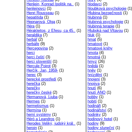
Henlein, Konrad (politik na..
(1)
hlodavci
(2)
henleinovci
(1)
hloubková psychologie
(1)
Henri Rousseau
(1)
Hlubina bezpečnosti
(1)
hepatitida
(1)
hlubinná
(1)
Hepnarová, Olga
(1)
hlubinná psychologie
(1)
Héra
(1)
hlubinná terapie
(1)
Hérakleitos, z Efesu, ca 45..
(1)
Hluboká nad Vltavou
(1)
heraldika
(7)
hluk
(1)
herbář
(2)
hmat
(5)
herbáře
(9)
hmatové
(1)
Hercegovina
(2)
hmatové knihy
herci
hmota
(4)
herci čeští
(3)
hmotná
(1)
herci slovenští
(1)
hmyz
(26)
Hercule Poirot
(3)
hnědá
(1)
Herčík, Jan, 1959-
(1)
hněv
(1)
herec
(3)
hnízdění
(1)
herecké prostředí
(2)
hnojení
(3)
herečka
(2)
hnojiva
(2)
herečky
hnutí
(6)
herečky české
(2)
hnutí ANO
(1)
Hermanová, Ljuba
(1)
hobby
(1)
Hermes
(1)
hobiti
(1)
hermetismus
(1)
hodináři
(2)
Hermína
(1)
hodinářství
(2)
herní systémy
(1)
hodinky
(2)
Héró a Leandros
(1)
hodinový hotel
(1)
Herodes Veliký, judský král..
(1)
hodiny
(9)
heroin
(1)
hodiny sluneční
(1)