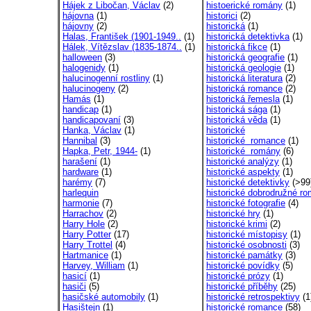
Hájek z Libočan, Václav
(2)
histoerické romány
(1)
hájovna
(1)
historici
(2)
hájovny
(2)
historická
(1)
Halas, František (1901-1949..
(1)
historická detektivka
(1)
Hálek, Vítězslav (1835-1874..
(1)
historická fikce
(1)
halloween
(3)
historická geografie
(1)
halogenidy
(1)
historická geologie
(1)
halucinogenní rostliny
(1)
historická literatura
(2)
halucinogeny
(2)
historická romance
(2)
Hamás
(1)
historická řemesla
(1)
handicap
(1)
historická sága
(1)
handicapovaní
(3)
historická věda
(1)
Hanka, Václav
(1)
historické
Hannibal
(3)
historické romance
(1)
Hapka, Petr, 1944-
(1)
historické romány
(6)
harašení
(1)
historické analýzy
(1)
hardware
(1)
historické aspekty
(1)
harémy
(7)
historické detektivky
(>99
harlequin
historické dobrodružné ro
harmonie
(7)
historické fotografie
(4)
Harrachov
(2)
historické hry
(1)
Harry Hole
(2)
historické krimi
(2)
Harry Potter
(17)
historické místopisy
(1)
Harry Trottel
(4)
historické osobnosti
(3)
Hartmanice
(1)
historické památky
(3)
Harvey, William
(1)
historické povídky
(5)
hasicí
(1)
historické prózy
(1)
hasiči
(5)
historické příběhy
(25)
hasičské automobily
(1)
historické retrospektivy
(1
Hasištejn
(1)
historické romance
(58)