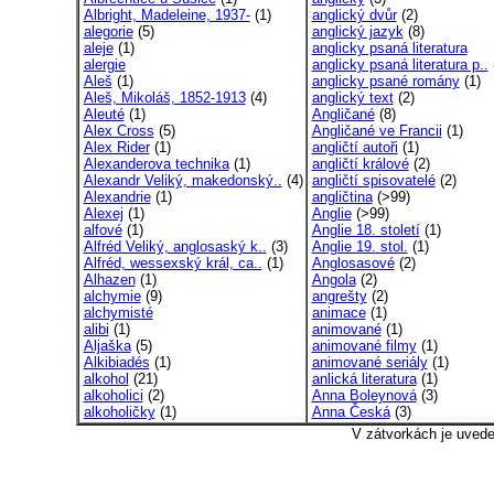
Albright, Madeleine, 1937-
(1)
anglický dvůr
(2)
alegorie
(5)
anglický jazyk
(8)
aleje
(1)
anglicky psaná literatura
alergie
anglicky psaná literatura p..
Aleš
(1)
anglicky psané romány
(1)
Aleš, Mikoláš, 1852-1913
(4)
anglický text
(2)
Aleuté
(1)
Angličané
(8)
Alex Cross
(5)
Angličané ve Francii
(1)
Alex Rider
(1)
angličtí autoři
(1)
Alexanderova technika
(1)
angličtí králové
(2)
Alexandr Veliký, makedonský..
(4)
angličtí spisovatelé
(2)
Alexandrie
(1)
angličtina
(>99)
Alexej
(1)
Anglie
(>99)
alfové
(1)
Anglie 18. století
(1)
Alfréd Veliký, anglosaský k..
(3)
Anglie 19. stol.
(1)
Alfréd, wessexský král, ca..
(1)
Anglosasové
(2)
Alhazen
(1)
Angola
(2)
alchymie
(9)
angrešty
(2)
alchymisté
animace
(1)
alibi
(1)
animované
(1)
Aljaška
(5)
animované filmy
(1)
Alkibiadés
(1)
animované seriály
(1)
alkohol
(21)
anlická literatura
(1)
alkoholici
(2)
Anna Boleynová
(3)
alkoholičky
(1)
Anna Česká
(3)
V zátvorkách je uved