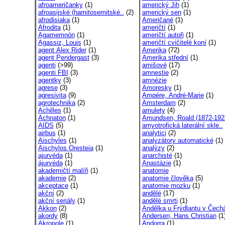
afroameričanky
(1)
americký Jih
(1)
afroasijské (hamitosemitské..
(2)
americký sen
(1)
afrodisiaka
(1)
Američané
(1)
Afrodita
(1)
američtí
(1)
Agamemnón
(1)
američtí autoři
(1)
Agassiz, Louis
(1)
američtí cvičitelé koní
(1)
agent Alex Rider
(1)
Amerika
(72)
agent Pendergast
(3)
Amerika střední
(1)
agenti
(>99)
amišové
(17)
agenti FBI
(3)
amnestie
(2)
agentky
(3)
amnézie
agrese
(3)
Amoresky
(1)
agresivita
(9)
Ampére, André-Marie
(1)
agrotechnika
(2)
Amsterdam
(2)
Achilles
(1)
amulety
(4)
Achnaton
(1)
Amundsen, Roald (1872-192
AIDS
(5)
amyotrofická laterální skle..
airbus
(1)
analytici
(2)
Aischyles
(1)
analyzátory automatické
(1)
Aischylos Oresteia
(1)
analýzy
(2)
ajurvéda
(1)
anarchisté
(1)
ájurvéda
(1)
Anastázie
(1)
akademičtí malíři
(1)
anatomie
akademie
(2)
anatomie člověka
(5)
akceptace
(1)
anatomie mozku
(1)
akční
(2)
andělé
(17)
akční seriály
(1)
andělé smrti
(1)
Akkon
(2)
Andělka u Frýdlantu v Čechá
akordy
(8)
Andersen, Hans Christian
(1
Akropole
(1)
Andorra
(1)