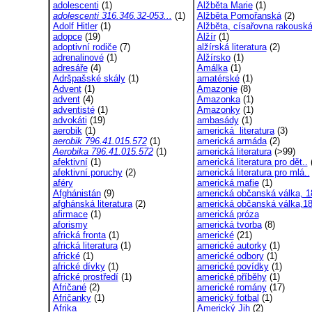
adolescenti
(1)
Alžběta Marie
(1)
adolescenti 316.346.32-053...
(1)
Alžběta Pomořanská
(2)
Adolf Hitler
(1)
Alžběta, císařovna rakousk
adopce
(19)
Alžír
(1)
adoptivní rodiče
(7)
alžírská literatura
(2)
adrenalinové
(1)
Alžírsko
(1)
adresáře
(4)
Amálka
(1)
Adršpašské skály
(1)
amatérské
(1)
Advent
(1)
Amazonie
(8)
advent
(4)
Amazonka
(1)
adventisté
(1)
Amazonky
(1)
advokáti
(19)
ambasády
(1)
aerobik
(1)
americká literatura
(3)
aerobik 796.41.015.572
(1)
americká armáda
(2)
Aerobika 796.41.015.572
(1)
americká literatura
(>99)
afektivní
(1)
americká literatura pro dět..
(
afektivní poruchy
(2)
americká literatura pro mlá..
aféry
americká mafie
(1)
Afghánistán
(9)
americká občanská válka, 1
afghánská literatura
(2)
americká občanská válka,18
afirmace
(1)
americká próza
aforismy
americká tvorba
(8)
africká fronta
(1)
americké
(21)
africká literatura
(1)
americké autorky
(1)
africké
(1)
americké odbory
(1)
africké dívky
(1)
americké povídky
(1)
africké prostředí
(1)
americké příběhy
(1)
Afričané
(2)
americké romány
(17)
Afričanky
(1)
americký fotbal
(1)
Afrika
Americký Jih
(2)