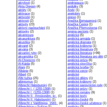
akrylové
(1)
andropauza
(1)
Akta Oregon
(4)
andulky
(3)
aktiity
(1)
Andy
(1)
aktivace
(1)
anekdoty
(1)
aktivisté
(1)
anexe
(1)
aktivisti
(2)
Anežka Bernauerová
(1)
aktivity
(23)
Anežka Česká
(1)
aktivní naslouchání
(1)
Anežka Přemyslovna
(1)
aktovky
(2)
angina pectoris
(1)
akupresura
anglická
(5)
akupunktura
(5)
anglická armáda
(1)
akustika
(1)
anglická dramata
(1)
akvarel
(2)
anglická královna
(1)
akvária
(3)
anglická literatrura
(3)
akvarijní ryby
(2)
anglická literatura
(>99)
akvaristika
(1)
anglická literatura pro děti
(2
Al-Chorezmí
(1)
anglická próza
(6)
Al-Káida
(5)
anglická slovíčka
(1)
Alani
(1)
anglická tvorba
(1)
Albánie
(5)
anglická verze
(2)
Albert
(1)
anglické
Albi tužka
(25)
anglické dějiny
(1)
albinismus
(1)
anglické královny
(2)
Albrecht Habsburský
(1)
anglické panovnické rody
(1
Albrecht I. ( 1255-1308)
(1)
anglické prózy
(1)
Albrecht I. (1255-1308)
(1)
anglické romány
(9)
Albrecht II. -římskoněm. kr..
(1)
anglické texty
Albrecht II. Habsburský
(1)
anglicko-české
(5)
Albrecht z Valdštejna, 1583..
(4)
anglicko-české učebnice
(1)
Albrechtice u Sušice
(1)
anglicky
(3)