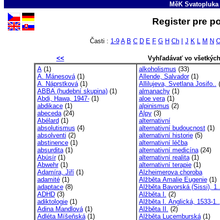
MěK Svatopluka
Register pre p
Časti :
1-9
A
B
C
D
E
F
G
H
Ch
I
J
K
L
M
N
<<
Vyhľadávať vo všetkýc
A
(1)
alkoholismus
(33)
A. Mánesová
(1)
Allende, Salvador
(1)
A. Náprstková
(1)
Allilujeva, Svetlana Josifo..
(
ABBA (hudební skupina)
(1)
almanachy
(1)
Abdi, Hawa, 1947-
(1)
aloe vera
(1)
abdikace
(1)
alpinismus
(2)
abeceda
(24)
Alpy
(3)
Abélard
(1)
alternativní
absolutismus
(4)
alternativní budoucnost
(1)
absolventi
(2)
alternativní historie
(5)
abstinence
(1)
alternativní léčba
absurdita
(1)
alternativní medicína
(24)
Abúsír
(1)
alternativní realita
(1)
Abwehr
(1)
alternativní terapie
(1)
Adamíra, Jiří
(1)
Alzheimerova choroba
adamité
(1)
Alžběta Amalie Eugenie
(1)
adaptace
(8)
Alžběta Bavorská (Sissi), 1.
ADHD
(3)
Alžběta I.
(2)
adiktologie
(1)
Alžběta I. Anglická, 1533-1..
Adina Mandlová
(1)
Alžběta II.
(2)
Adléta Míšeňská
(1)
Alžběta Lucemburská
(1)